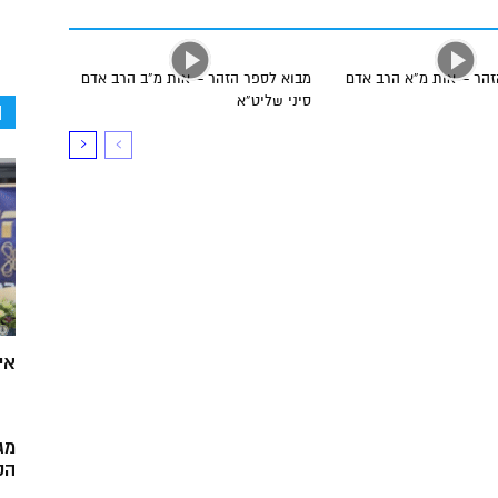
זהר – אות מ”א הרב אדם
מבוא לספר הזהר – אות מ”ב הרב אדם
סיני שליט”א
ה
אי
מג
הק