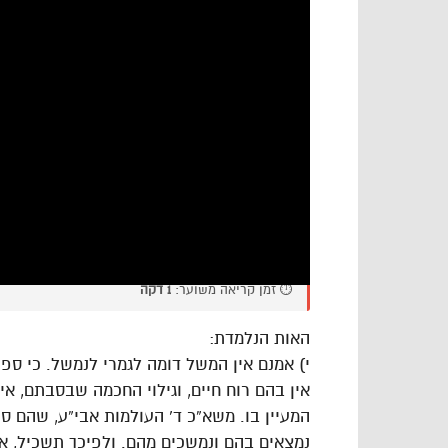
⏱️ זמן קריאה משוער:
1 דקה
האות הנלמדת:
י) אמנם אין המשל דומה לגמרי לנמשל. כי ספר
אין בהם רוח חיים, וגילוי החכמה שבסבתם, א
המעיין בו. משא”כ ד’ העולמות אבי”ע, שהם ס
נמצאים בהם ונמשכים מהם. ולפיכך תשכיל, 