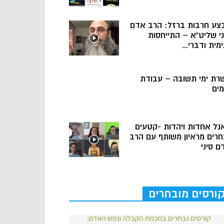
צע חרבות ברזל: הרב אדם
ני שליט”א – התייחסות
מית ודברי...
רת ימי תשובה – עבודת
מים
נל אחדות ויהדות -קטעים
חרים מראיון משותף עם הרב
ם סיני
ורסים מובחרים