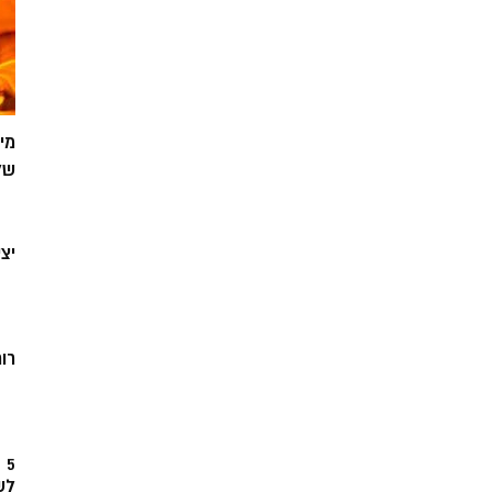
מי
של
יצ
רוח
5
לש