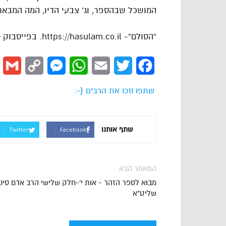
המושכל שבהספר, וג’ צבעי הדיו, המה המבאר
“הסולם”- https://hasulam.co.il. בפייסבוק – http://facebook.com/hasulams
l
Copy
Messenger
WhatsApp
Email
Twitter
Facebook
Link
שתפו וזכו את הרבים (-:
שתף אותנו
Twitter
Facebook
המאמר הבא
מבוא לספר הזהר - אות י'-חלק שלישי הרב אדם סיני
שליט"א