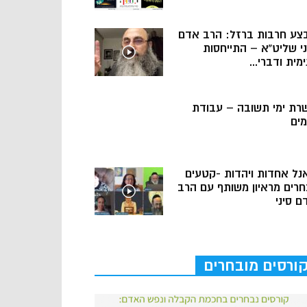
צע חרבות ברזל: הרב אדם
ני שליט”א – התייחסות
מית ודברי...
רת ימי תשובה – עבודת
מים
נל אחדות ויהדות -קטעים
חרים מראיון משותף עם הרב
ם סיני
ורסים מובחרים