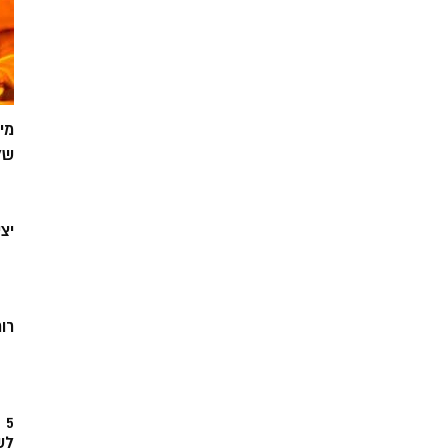
מי
של
יצ
רוח
5
לש