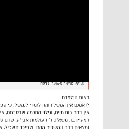
⏱️ זמן קריאה משוער:
1 דקה
האות הנלמדת:
י) אמנם אין המשל דומה לגמרי לנמשל. כי ספר
אין בהם רוח חיים, וגילוי החכמה שבסבתם, א
המעיין בו. משא”כ ד’ העולמות אבי”ע, שהם ס
נמצאים בהם ונמשכים מהם. ולפיכך תשכיל, 