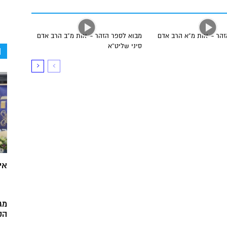
זהר – אות מ”א הרב אדם
מבוא לספר הזהר – אות מ”ב הרב אדם
סיני שליט”א
ה
אי
מג
הק