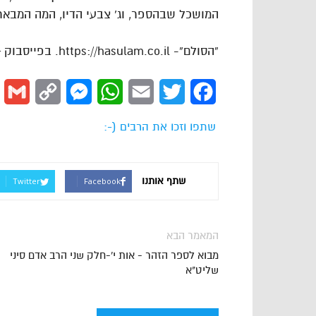
המושכל שבהספר, וג’ צבעי הדיו, המה המבאר
“הסולם”- https://hasulam.co.il. בפייסבוק – http://facebook.com/hasulams
l
Copy
Messenger
WhatsApp
Email
Twitter
Facebook
Link
שתפו וזכו את הרבים (-:
שתף אותנו
Twitter
Facebook
המאמר הבא
מבוא לספר הזהר - אות י'-חלק שני הרב אדם סיני
שליט"א