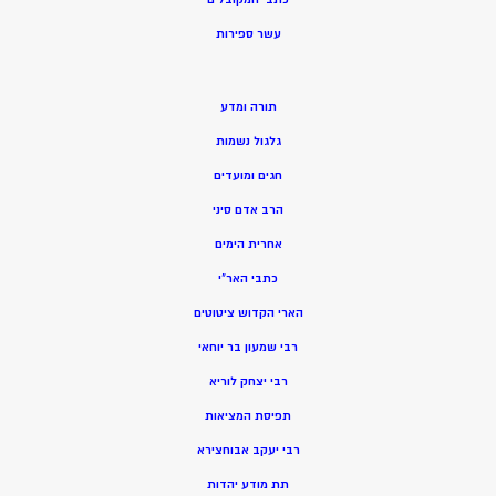
ע
שר ספירות
תורה ומדע
גלגול נשמות
חגים ומועדים
הרב אדם סיני
אחרית הימים
כתבי האר”י
הארי הקדוש ציטוטים
רבי שמעון בר יוחאי
רבי יצחק לוריא
תפיסת המציאות
רבי יעקב אבוחצירא
תת מודע יהדות