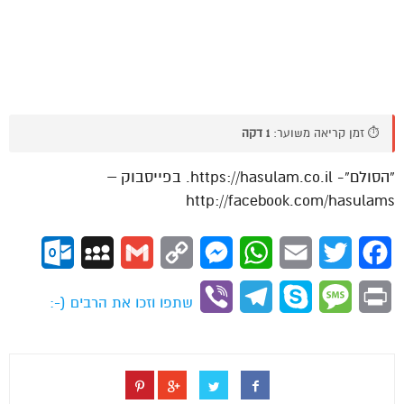
⏱️ זמן קריאה משוער:
1 דקה
“הסולם”- https://hasulam.co.il. בפייסבוק –
http://facebook.com/hasulams
ok.com
MySpace
Gmail
Copy
Messenger
WhatsApp
Email
Twitter
Facebook
Link
Viber
Telegram
Skype
Message
Print
שתפו וזכו את הרבים (-: