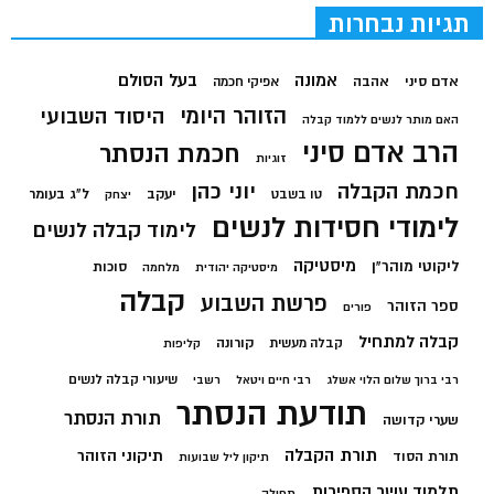
תגיות נבחרות
בעל הסולם
אמונה
אדם סיני
אהבה
אפיקי חכמה
הזוהר היומי
היסוד השבועי
האם מותר לנשים ללמוד קבלה
הרב אדם סיני
חכמת הנסתר
זוגיות
חכמת הקבלה
יוני כהן
יעקב
ל"ג בעומר
טו בשבט
יצחק
לימודי חסידות לנשים
לימוד קבלה לנשים
מיסטיקה
ליקוטי מוהר"ן
סוכות
מיסטיקה יהודית
מלחמה
קבלה
פרשת השבוע
ספר הזוהר
פורים
קבלה למתחיל
קורונה
קבלה מעשית
קליפות
שיעורי קבלה לנשים
רבי ברוך שלום הלוי אשלג
רבי חיים ויטאל
רשבי
תודעת הנסתר
תורת הנסתר
שערי קדושה
תורת הקבלה
תיקוני הזוהר
תורת הסוד
תיקון ליל שבועות
תלמוד עשר הספירות
תפילה