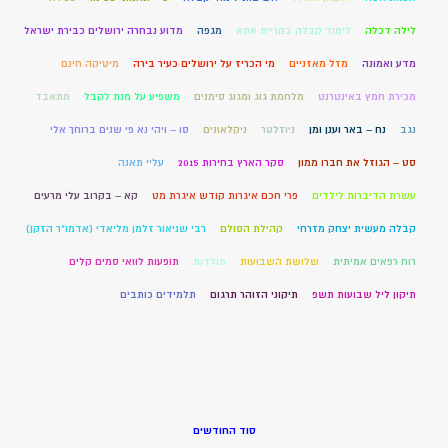
לילה דכלה
לימוד קבלה בקריית אתא
מגפה
מדוע נבחרה ירושלים כבירת ישראל
מדע ואמונה
מזל מאזניים
מי הכריז על ירושלים כעיר בירה
מיטיקה חינם
מכירת חמץ באינטרנט
מלחמת גוג ומגוג סימנים
משפיע על מנת לקבל
מתאבד
נגב
נח – באר וענן ומן
ניוזלטר
ניקלאונים
סו – ויהי נא פי שנים ברוחך אלי
סט – הגוזל את חברו ממון
סקר הארץ בחירות 2015
עליי תאנה
עשרת הדיברות לילדים
פרי חכם איגרות קודש איגרת מט
קא – בקרוב עלי מרעים
קבלה מעשית יצחק מזרחי
קהילת הסולם
רבי שניאור זלמן מליאדי (אדמו"ר הזקן)
רוח רפאים אמיתית
שלושת השבועות
תולדות
תופעות לוואי סמים קלים
תיקון ליל שבועות תשפ
תיקוני הזוהר תרגום
תלמידים כותבים
סוד החודשים