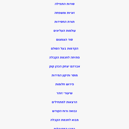
סודות התפילה
זוגיות ומשפחה
תורת החסידות
עולמות העליונים
סוד הצמצום
הקדמות בעל הסולם
פתיחה לחכמת הקבלה
אברהם יצחק הכהן קוק
מוסר ותיקון המידות
פירוש חלומות
שיעורי זוהר
הרצאות למתחילים
נבואה ורוח הקודש
מ
בוא לחכמת הקבלה
כתבי המקובלים