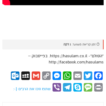
⏱️ זמן קריאה משוער:
1 דקה
“הסולם”- https://hasulam.co.il. בפייסבוק –
http://facebook.com/hasulams
ok.com
MySpace
Gmail
Copy
Messenger
WhatsApp
Email
Twitter
Facebook
Link
Viber
Telegram
Skype
Message
Print
שתפו וזכו את הרבים (-: