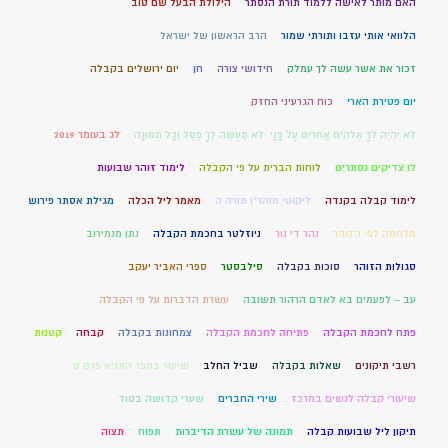
האם מותר לאישה ללמוד תורת הנסתר
הילולת הבעל שם טוב
הלוואי אותי עזבו ותורתי שמור
הרב הראשון של ישראל
זכור את אשר עשה לך עמלק
חידושי צורה
חן
יום ירושלים בקבלה
יום פטירת הארי
כוח הגרעיני החזק
לֹא יִהְיֶה לְךָ אֱלֹהִים אֲחֵרִים עַל פָּנָי. לֹא תַעֲשֶׂה לְךָ פֶסֶל וְכָל תְּמוּנָה
לג בעומר 2019
לו צדיקים נסתרים
לוחות הברית על פי הקבלה
לימוד זוהר שבועות
לימוד קבלה בקנדה
ליקוטי מוהר"ן תורה ה
מאמר ליל הכלה
מגילת אסתר פירוש
מלחמה לפי הזוהר
נהר די נור
ניוזלטר בחכמת הקבלה
נתן מנמירוב
סגולות הזוהר
סוכות בקבלה
סילבסטר
ספרי האביר יעקב
עב – לפעמים בא לאדם הרהור תשובה
עשרת הדברות על פי הקבלה
פתח לחכמת הקבלה
פתיחה לחכמת הקבלה
צמחונות בקבלה
קבחה
קטנות
רשבי תיקונים
שאלות בקבלה
שביל החלב
שיעור בספר התניא פרק ט
שיעורי קבלה לנשים במרכז
שירי החברים
שערי קדושה בסוד
תיקון ליל שבועות קבלה
תמונה של עשרת הדיברות
תפוח
תצוה