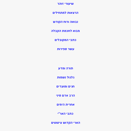
שיעורי זוהר
הרצאות למתחילים
נבואה ורוח הקודש
מ
בוא לחכמת הקבלה
כתבי המקובלים
ע
שר ספירות
תורה ומדע
גלגול נשמות
חגים ומועדים
הרב אדם סיני
אחרית הימים
כתבי האר”י
הארי הקדוש ציטוטים