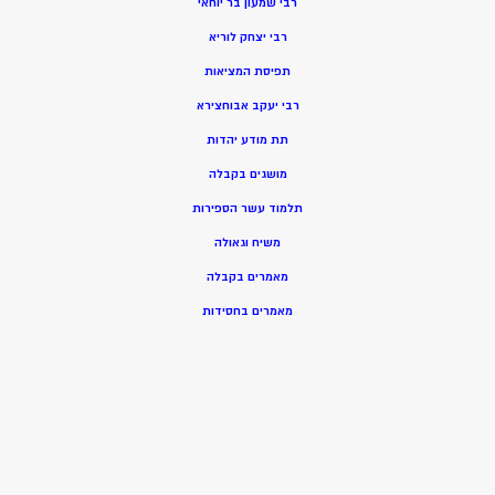
רבי שמעון בר יוחאי
רבי יצחק לוריא
תפיסת המציאות
רבי יעקב אבוחצירא
תת מודע יהדות
מושגים בקבלה
תלמוד עשר הספירות
משיח וגאולה
מאמרים בקבלה
מאמרים בחסידות