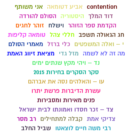
contention
אביע דטומאה
אני משותף
דוד המלך
היסטוריה
הסולם להורדה
הקדמת ספר הזוהר
וישלח
זוהר לחגים
חג הגאולה תשפב
חללי צהל
טומאה קליפות
י – ואלה המשפטים
כלי ברזל
מאמרי הסולם
מה זה לא לשמה
מזל גדי
מציאת זיווג האמת
נד – ויהי מקץ שנתים ימים
סקר הסקרים בחירות 2015
עו – והאלהים נסה את אברהם
עשרת הדיברות פרשת יתרו
פנים מאירות ומסבירות
צד – זכר חסדו ואמונתו לבית ישראל
צדיקי אמת
קבלה למתחילים
רב מסר
רבי משה חיים לוצאטו
שביל החלב