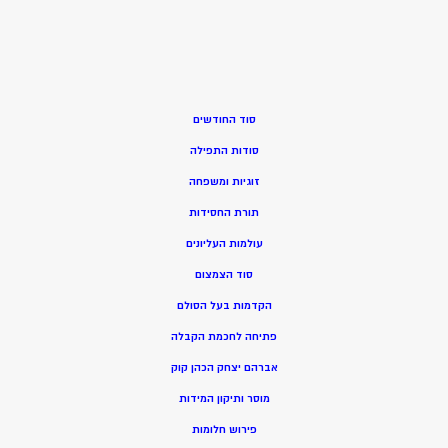
סוד החודשים
סודות התפילה
זוגיות ומשפחה
תורת החסידות
עולמות העליונים
סוד הצמצום
הקדמות בעל הסולם
פתיחה לחכמת הקבלה
אברהם יצחק הכהן קוק
מוסר ותיקון המידות
פירוש חלומות