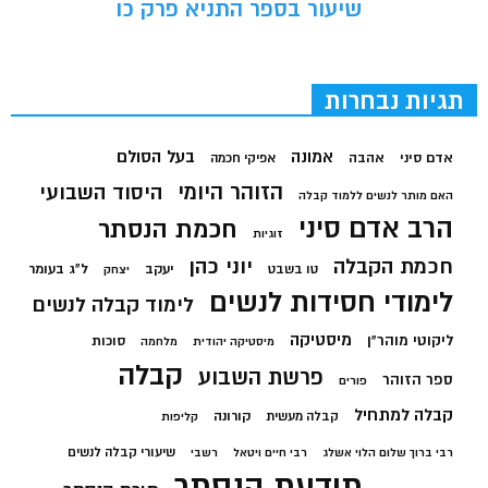
שיעור בספר התניא פרק כו
תגיות נבחרות
בעל הסולם
אמונה
אדם סיני
אהבה
אפיקי חכמה
הזוהר היומי
היסוד השבועי
האם מותר לנשים ללמוד קבלה
הרב אדם סיני
חכמת הנסתר
זוגיות
חכמת הקבלה
יוני כהן
יעקב
ל"ג בעומר
טו בשבט
יצחק
לימודי חסידות לנשים
לימוד קבלה לנשים
מיסטיקה
ליקוטי מוהר"ן
סוכות
מיסטיקה יהודית
מלחמה
קבלה
פרשת השבוע
ספר הזוהר
פורים
קבלה למתחיל
קורונה
קבלה מעשית
קליפות
שיעורי קבלה לנשים
רבי ברוך שלום הלוי אשלג
רבי חיים ויטאל
רשבי
תודעת הנסתר