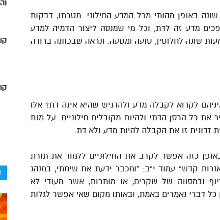
וה
ונה באופן מהותי מכל המדע החילוני. מטרתו, דבקות
ופכים מדע זה לדת, וכל מי שמנסה ליצור הדמיה למדע
קו
עות שונה לחלוטין, טועה ומטעה. ונראה שבכוונה ברורה
קור
יניהם לקרוא לקבלה מדע ולהדגיש שהיא אינה דת? אלו
את כל הרסן הדתי ולהיות מקובלים חילוניים. על מנת
ת זדונית זו את הקבלה להיות מדע ולא דת.
באופן כזה אפשר לקרב את החילוניים ללמוד את תורת
רות קדש” עמוד י”ב: “ומכבר ידעת את שיחתי, במנהג
ק
וף ובמסווה של שקרים, או מותרות, אשר מעודי לא
ן כל דברי נאמרים באמת, ובאותו מקום שאי אפשר לגלות