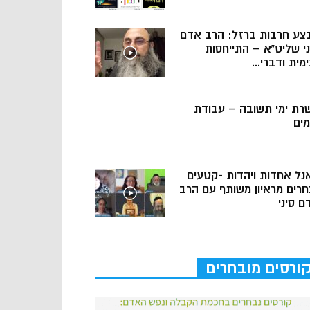
צע חרבות ברזל: הרב אדם
ני שליט”א – התייחסות
מית ודברי...
רת ימי תשובה – עבודת
מים
נל אחדות ויהדות -קטעים
חרים מראיון משותף עם הרב
ם סיני
ורסים מובחרים