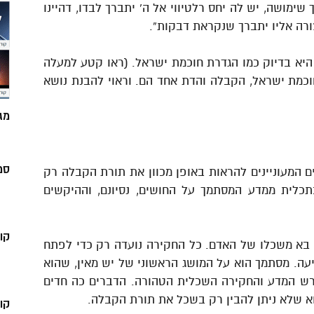
מושה, יש לה יחס רלטיווי אל ה’ יתברך לבדו, דהיינו
ורה אליו יתברך שנקראת דבקות”.
היא בדיוק כמו הגדרת חוכמת ישראל. (ראו קטע למעלה
חוכמת ישראל, הקבלה והדת אחד הם. וראוי להבנת נושא
מג
סמ
ם המעוניינים להראות באופן מכוון את תורת הקבלה רק
כלית ממדע המסתמך על החושים, נסיונם, וההיקשים
קו
 בא משכלו של האדם. כל החקירה נועדה רק כדי לפתח
עה. מסתמך הוא על המושג הראשוני של יש מאין, שהוא
רש המדע והחקירה השכלית הטהורה. הדברים כה חדים
א שלא ניתן להבין רק בשכל את תורת הקבלה.
קו