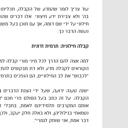
עוד צריך לומר שהמדע של הקבלה, תכליתו ש
בה’ ולא צבירת ידע חיצוני. אלו דברים שה
חילוני על ידי שם דומה, אך עם תוכן בעל משמ
נעשה הדבר כך.
קבלה חילונית: תרמית זדונית
למה אצה להם הדרך לכל מיני מורי קבלה למ
הקוראים לקבלה מדע ולא דת מבקשים להתיר 
“לכבוש” את לב החילוניים, הם הופכים בתרמי
ישנה טענה ידועה, שעל ידי הצגת הדברים 
הקבלה. על זה כתב בעל הסולם פרי חכם “אג
אותם המקרבים תלמידיהם לאמת, בחבלי זי
נטמאתי בגילוליהן, ולא באלה חלק יעקב, ולכ
דבר אמת, אני שותק לגמרי”.