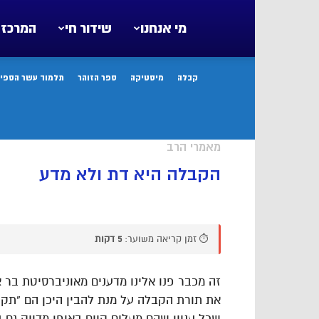
מי אנחנו
שידור חי
המרכז 
קבלה
מיסטיקה
ספר הזוהר
תלמוד עשר הספיר
מאמרי הרב
הקבלה היא דת ולא מדע
⏱️ זמן קריאה משוער:
5 דקות
זה מכבר פנו אלינו מדענים מאוניברסיטת בר 
את תורת הקבלה על מנת להבין היכן הם “תקוע
שכל עניין שהם מעלים קיים באופן מדויק גם