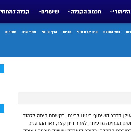
הלימודי
חכמת הקבלה
שיעורים
קבלה למתחיל
ות
בעל הסולם
הרב אדם סיני
תגיות
הדף היומי
ספרי הרב
חסידות
ח
ח
אילן בדבר השיתוף בינינו לבינם. בקשתם היתה ללמוד
ים מבחינה מדעית”. לאחר דיון קצר, ראו המדענים
 בחוכמת הקבלה. כלומר העובדה שישנה חוכמה עצומה