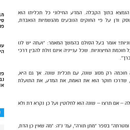
הנמצא בתוך הקבלה. המדע החילוני כל תכליתו הוא
מב
סק ודן על פי החוקים הנובעים מהגשמיות הנאבדת,
סי
פני
ניות? אומר בעל הסולם בהמשך המאמר: “ועתה יש לנו
עש
חוכמת החיצוניות. שכל ענייניה אינם זולת להבין דרכי
הי
רך”.
וכמה רק מסוג שונה, עם תכלית שונה. אך גם היא,
פא
נב
 שדרכו חוקר הוא את האמת, את המדע, את התועלת
אד
 – אם תרצו – שונה הוא לחלוטין ועל כן נקרא דת ולא
ק
טרתה” בספר “מתן תורה”, עמ’ נ”ה: “מה שאין כן הדת,