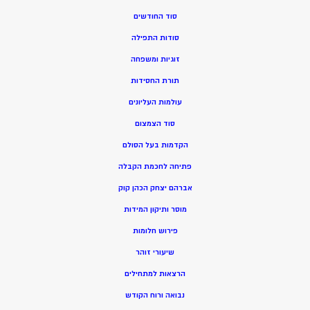
סוד החודשים
סודות התפילה
זוגיות ומשפחה
תורת החסידות
עולמות העליונים
סוד הצמצום
הקדמות בעל הסולם
פתיחה לחכמת הקבלה
אברהם יצחק הכהן קוק
מוסר ותיקון המידות
פירוש חלומות
שיעורי זוהר
הרצאות למתחילים
נבואה ורוח הקודש