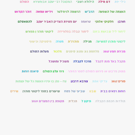
גילי יפת
דם מילה
הילולא רשבי
המקובל רבי יעקב אבוחצירא
הסולם
העצמה של השפעה
הרב"ש
הרשמה לניוזלטר
וידיאו צמאה
זוהר הקדוש
חורבן
חלקיקי אלוקי
טראמפ
יום פטירת הצדיק האביר יעקב
להתאסלם
לימוד ליל שבועות בזום
לימוד קבלה בפלורידה
ליקוטי מוהר ן מפורש
ליקוטי מוהרן למשיעה
מגילה
מוהרנ”ת
מטרה
מיסטיקה וכישוף
מכירת חמץ 2017
מלחמת גוג ומגוג סימנים
מלכוד
מעלות הסולם
מקבל בעל מנת לקבל
מרכז לקבלה
משכיל ומושכל
מתוק מדבש או פירוש הסולם לספר הזוהר
ניוז עלון הסולם
סיאנס רוחות
פורים 2017
צדיקי אמת
צורבא דרבנן
צח – נתן בו עיניו ונעשה גל של עצמות
רוחות רפאים בבית
שבט
שביעי של פסח
שיעורים בספר ליקוטי מוהרן
שירים
תולדות חכמת הקבלה
תיקון ל
תכלית
תקופת בין המצרים 2019