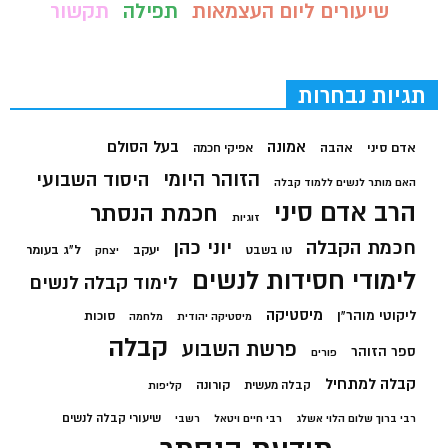
שיעורים ליום העצמאות
תפילה
תקשור
תגיות נבחרות
בעל הסולם
אמונה
אדם סיני
אהבה
אפיקי חכמה
הזוהר היומי
היסוד השבועי
האם מותר לנשים ללמוד קבלה
הרב אדם סיני
חכמת הנסתר
זוגיות
חכמת הקבלה
יוני כהן
יעקב
ל"ג בעומר
טו בשבט
יצחק
לימודי חסידות לנשים
לימוד קבלה לנשים
מיסטיקה
ליקוטי מוהר"ן
סוכות
מיסטיקה יהודית
מלחמה
קבלה
פרשת השבוע
ספר הזוהר
פורים
קבלה למתחיל
קורונה
קבלה מעשית
קליפות
שיעורי קבלה לנשים
רבי ברוך שלום הלוי אשלג
רבי חיים ויטאל
רשבי