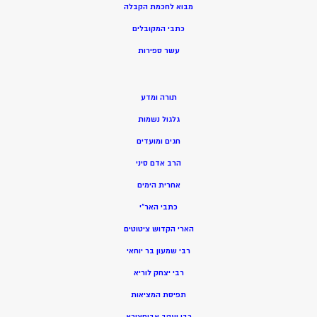
מ
בוא לחכמת הקבלה
כתבי המקובלים
ע
שר ספירות
תורה ומדע
גלגול נשמות
חגים ומועדים
הרב אדם סיני
אחרית הימים
כתבי האר”י
הארי הקדוש ציטוטים
רבי שמעון בר יוחאי
רבי יצחק לוריא
תפיסת המציאות
רבי יעקב אבוחצירא