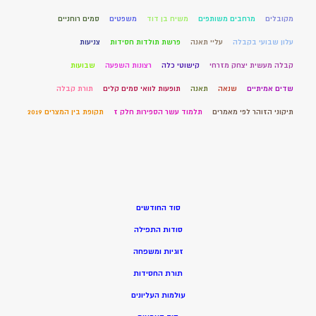
מקובלים
מרחבים משותפים
משיח בן דוד
משפטים
סמים רוחניים
עלון שבועי בקבלה
עליי תאנה
פרשת תולדות חסידות
צניעות
קבלה מעשית יצחק מזרחי
קישוטי כלה
רצונות השפעה
שבועות
שדים אמיתיים
שנאה
תאנה
תופעות לוואי סמים קלים
תורת קבלה
תיקוני הזוהר לפי מאמרים
תלמוד עשר הספירות חלק ז
תקופת בין המצרים 2019
סוד החודשים
סודות התפילה
זוגיות ומשפחה
תורת החסידות
עולמות העליונים