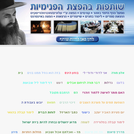
אלון מורה
אני לדודי ודודי לי
בוזון היגס
בזה הוא גוזל ממנו בנים
בית
בלעם
גדלות
דבר תורה לניחום אבלים
דעש
דף לימוד ליל שבועות
האם מותר לאישה ללמוד זוהר?
הס
הרמבם מקובל
השפעת סמים על מערכת העצבים
זיכוי הרבים
חמאס
יובש בעבודת ה
יום פטירת האביר יעקב
כישוף
כתבי האריזל
לוחות הברית
לימוד קבלה בהוואי
לימוד קבלה בפלורידה
לשמה
מדוע ירושלים נבחרה להיות בירת ישראל
מדריך סיאנס
מה זה סיאנס
מז – ואכלתם אכול ושבוע
מחלות רוחניות
מירון