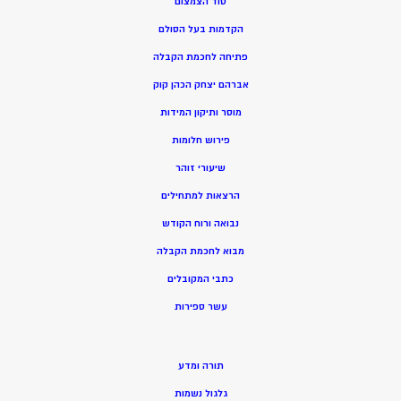
סוד הצמצום
הקדמות בעל הסולם
פתיחה לחכמת הקבלה
אברהם יצחק הכהן קוק
מוסר ותיקון המידות
פירוש חלומות
שיעורי זוהר
הרצאות למתחילים
נבואה ורוח הקודש
מ
בוא לחכמת הקבלה
כתבי המקובלים
ע
שר ספירות
תורה ומדע
גלגול נשמות