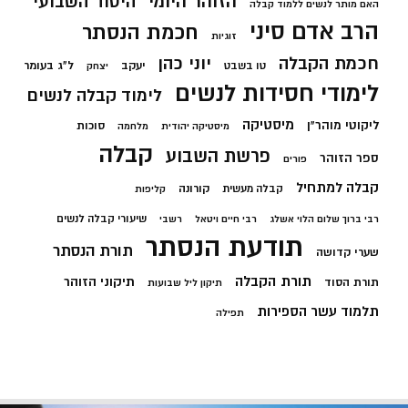
הזוהר היומי
היסוד השבועי
האם מותר לנשים ללמוד קבלה
הרב אדם סיני
חכמת הנסתר
זוגיות
חכמת הקבלה
יוני כהן
יעקב
ל"ג בעומר
טו בשבט
יצחק
לימודי חסידות לנשים
לימוד קבלה לנשים
מיסטיקה
ליקוטי מוהר"ן
סוכות
מיסטיקה יהודית
מלחמה
קבלה
פרשת השבוע
ספר הזוהר
פורים
קבלה למתחיל
קורונה
קבלה מעשית
קליפות
שיעורי קבלה לנשים
רבי ברוך שלום הלוי אשלג
רבי חיים ויטאל
רשבי
תודעת הנסתר
תורת הנסתר
שערי קדושה
תורת הקבלה
תיקוני הזוהר
תורת הסוד
תיקון ליל שבועות
תלמוד עשר הספירות
תפילה