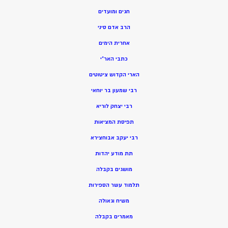
חגים ומועדים
הרב אדם סיני
אחרית הימים
כתבי האר”י
הארי הקדוש ציטוטים
רבי שמעון בר יוחאי
רבי יצחק לוריא
תפיסת המציאות
רבי יעקב אבוחצירא
תת מודע יהדות
מושגים בקבלה
תלמוד עשר הספירות
משיח וגאולה
מאמרים בקבלה