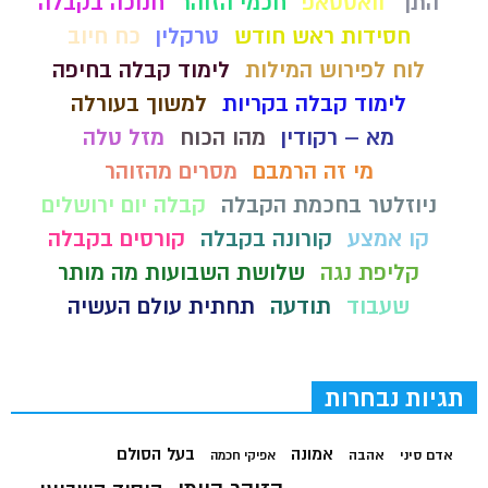
התך
וואטסאפ
חכמי הזוהר
חנוכה בקבלה
חסידות ראש חודש
טרקלין
כח חיוב
לוח לפירוש המילות
לימוד קבלה בחיפה
לימוד קבלה בקריות
למשוך בעורלה
מא – רקודין
מהו הכוח
מזל טלה
מי זה הרמבם
מסרים מהזוהר
ניוזלטר בחכמת הקבלה
קבלה יום ירושלים
קו אמצע
קורונה בקבלה
קורסים בקבלה
קליפת נגה
שלושת השבועות מה מותר
שעבוד
תודעה
תחתית עולם העשיה
תגיות נבחרות
בעל הסולם
אמונה
אדם סיני
אהבה
אפיקי חכמה