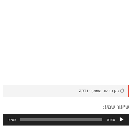
⏱️ זמן קריאה משוער:
1 דקה
שיעור שמע:
נגן
00:00
00:00
אודיו