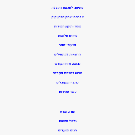
פתיחה לחכמת הקבלה
אברהם יצחק הכהן קוק
מוסר ותיקון המידות
פירוש חלומות
שיעורי זוהר
הרצאות למתחילים
נבואה ורוח הקודש
מ
בוא לחכמת הקבלה
כתבי המקובלים
ע
שר ספירות
תורה ומדע
גלגול נשמות
חגים ומועדים