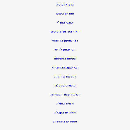
הרב אדם סיני
אחרית הימים
כתבי האר”י
הארי הקדוש ציטוטים
רבי שמעון בר יוחאי
רבי יצחק לוריא
תפיסת המציאות
רבי יעקב אבוחצירא
תת מודע יהדות
מושגים בקבלה
תלמוד עשר הספירות
משיח וגאולה
מאמרים בקבלה
מאמרים בחסידות