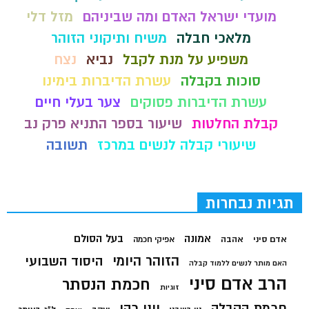
מועדי ישראל האדם ומה שביניהם
מזל דלי
מלאכי חבלה
משיח ותיקוני הזוהר
משפיע על מנת לקבל
נביא
נצח
סוכות בקבלה
עשרת הדיברות בימינו
עשרת הדיברות פסוקים
צער בעלי חיים
קבלת החלטות
שיעור בספר התניא פרק נב
שיעורי קבלה לנשים במרכז
תשובה
תגיות נבחרות
בעל הסולם
אמונה
אדם סיני
אהבה
אפיקי חכמה
הזוהר היומי
היסוד השבועי
האם מותר לנשים ללמוד קבלה
הרב אדם סיני
חכמת הנסתר
זוגיות
חכמת הקבלה
יוני כהן