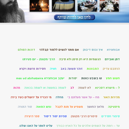
אבוחצירא
איך נכנס דיבוק
אם מותר לנשים ללמוד קבלה?
דרגות הסולם
דתן ואבירם
הגשמיות היא רק סימן ולא סיבה
הרבי מקוצק - יום פטירתו
הרמבם צדיק
התבוננות
זוהר תשעה באב
חוויה
חסידות פרשת ויקרא
חשש חמץ
טו בשבט כוונות
יסודות
יעקב אבוחצירא mas ud abihatzeira
ל – מישרא דסכינא
לא לשמה
לב
לשמה במעשה או לשמה בכוונה
מהות
מהירות האור
מח – על אשר מעלתם בי
מחלה
מי הכריז על ירושלים כעיר בירה
מיסטיקה
מלאך החושך
משפיע על מנת לקבל
נפש התאוה
סוד התורה
סיפורי חסידים
סיפורים הרבי מקוצק
ספירת יסוד דיסוד
ספר היצירה
עד – רומה על השמים אלהים על כל הארץ כבודך
עלינו לוותר על האגו שלנו.