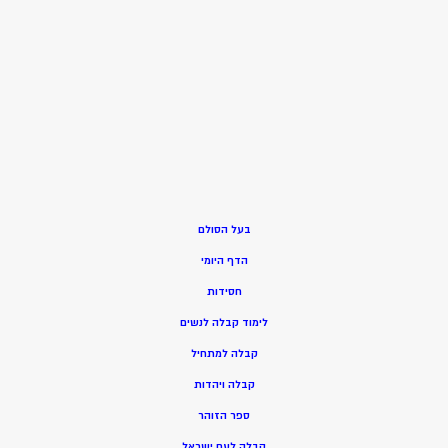
בעל הסולם
הדף היומי
חסידות
ל
ימוד קבלה לנשים
ק
בלה למתחיל
ק
בלה ויהדות
ספר הזוהר
קבלה לעם ישראל