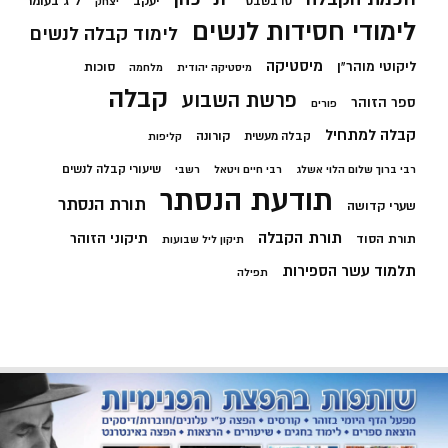
יעקב
ל"ג בעומר
טו בשבט
יצחק
לימודי חסידות לנשים
לימוד קבלה לנשים
מיסטיקה
ליקוטי מוהר"ן
סוכות
מיסטיקה יהודית
מלחמה
קבלה
פרשת השבוע
ספר הזוהר
פורים
קבלה למתחיל
קורונה
קבלה מעשית
קליפות
שיעורי קבלה לנשים
רבי ברוך שלום הלוי אשלג
רבי חיים ויטאל
רשבי
תודעת הנסתר
תורת הנסתר
שערי קדושה
תורת הקבלה
תיקוני הזוהר
תורת הסוד
תיקון ליל שבועות
תלמוד עשר הספירות
תפילה