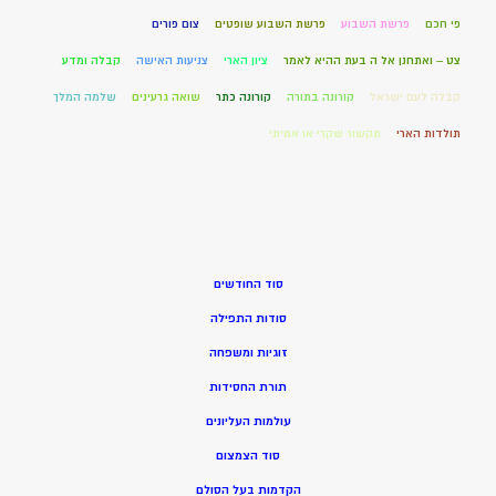
פי חכם
פרשת השבוע
פרשת השבוע שופטים
צום פורים
צט – ואתחנן אל ה בעת ההיא לאמר
ציון הארי
צניעות האישה
קבלה ומדע
קבלה לעם ישראל
קורונה בתורה
קורונה כתר
שואה גרעינים
שלמה המלך
תולדות הארי
תקשור שקרי או אמיתי
סוד החודשים
סודות התפילה
זוגיות ומשפחה
תורת החסידות
עולמות העליונים
סוד הצמצום
הקדמות בעל הסולם