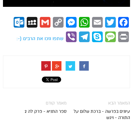
ok.com
MySpace
Gmail
Copy
Messenger
WhatsApp
Email
Twitter
Facebook
Link
Viber
Telegram
Skype
Message
Print
שתפו וזכו את הרבים (-:
המאמר הבא
מאמר קודם
עיונים בפרשה - ברכת שלום על
ספר התניא - פרק לה 2
התורה - ויגש