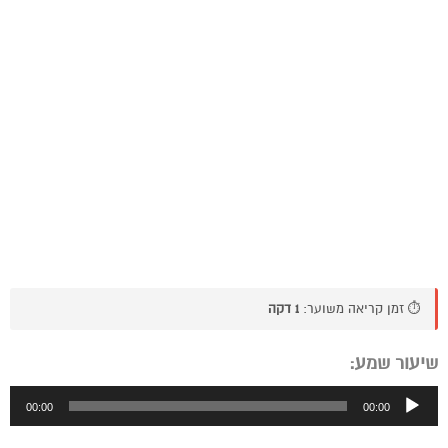
⏱️ זמן קריאה משוער:
1 דקה
שיעור שמע:
נגן
00:00
00:00
אודיו