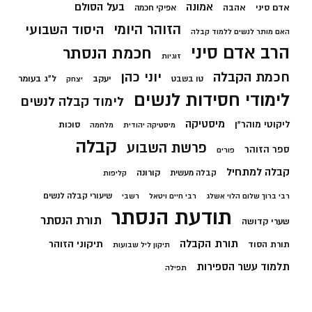
בעל הסולם
אמונה
אדם סיני
אהבה
אפיקי חכמה
הזוהר היומי
היסוד השבועי
האם מותר לנשים ללמוד קבלה
הרב אדם סיני
חכמת הנסתר
זוגיות
חכמת הקבלה
יוני כהן
יעקב
ל"ג בעומר
טו בשבט
יצחק
לימודי חסידות לנשים
לימוד קבלה לנשים
מיסטיקה
ליקוטי מוהר"ן
סוכות
מיסטיקה יהודית
מלחמה
קבלה
פרשת השבוע
ספר הזוהר
פורים
קבלה למתחיל
קורונה
קבלה מעשית
קליפות
שיעורי קבלה לנשים
רבי ברוך שלום הלוי אשלג
רבי חיים ויטאל
רשבי
תודעת הנסתר
תורת הנסתר
שערי קדושה
תורת הקבלה
תיקוני הזוהר
תורת הסוד
תיקון ליל שבועות
תלמוד עשר הספירות
תפילה