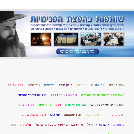
אחפ דעליה
אחשוורוש
אנוכיות
בוזון היגס
גאלונים
גורי הארי
דתן ואבירם
האם מותר ללמוד חכמת הקבלה
הבורא לא מתבלבל
הילולת האר"י הקדוש
הסכסוך ישראלי פלסטנאי
הקדמת פי חכם
ויצא
זוהר איוב
חג לאילנות
חלקיק יסודי
יארצייט הארי
יום העצמאות
יוני כהן
כיצד לראות שדים
כישופים
לישראל אין מזל
מדוע נבחרה ירושלים כבירת ישראל
מלכודת
מנורה