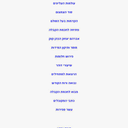
עולמות העליונים
סוד הצמצום
הקדמות בעל הסולם
פתיחה לחכמת הקבלה
אברהם יצחק הכהן קוק
מוסר ותיקון המידות
פירוש חלומות
שיעורי זוהר
הרצאות למתחילים
נבואה ורוח הקודש
מ
בוא לחכמת הקבלה
כתבי המקובלים
ע
שר ספירות