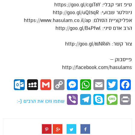
טיפ זוגי קבלי: https://goo.gl/cg1T8Y
ניוזלטר שבועי: http://goo.gl/uQl5qR
אפליקציית הסולם: https://www.hasulam.co.il/ap
הרב אדם סיני: http://goo.gl/B4Pfwl
צור קשר: http://goo.gl/81NR6h
פייסבוק –
http://facebook.com/hasulams
ok.com
MySpace
Gmail
Copy
Messenger
WhatsApp
Email
Twitter
Facebook
Link
Viber
Telegram
Skype
Message
Print
שתפו וזכו את הרבים (-: