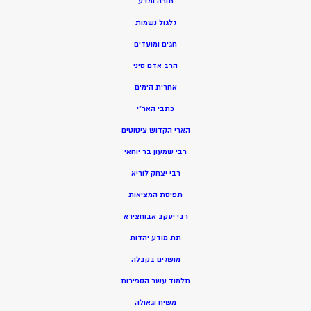
תורה ומדע
גלגול נשמות
חגים ומועדים
הרב אדם סיני
אחרית הימים
כתבי האר”י
הארי הקדוש ציטוטים
רבי שמעון בר יוחאי
רבי יצחק לוריא
תפיסת המציאות
רבי יעקב אבוחצירא
תת מודע יהדות
מושגים בקבלה
תלמוד עשר הספירות
משיח וגאולה