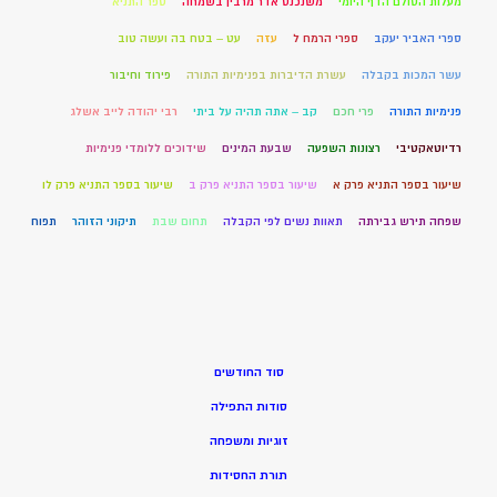
מעלות הסולם הדף היומי
משנכנס אדר מרבין בשמחה
ספר התניא
ספרי האביר יעקב
ספרי הרמח ל
עזה
עט – בטח בה ועשה טוב
עשר המכות בקבלה
עשרת הדיברות בפנימיות התורה
פירוד וחיבור
פנימיות התורה
פרי חכם
קב – אתה תהיה על ביתי
רבי יהודה לייב אשלג
רדיוטאקטיבי
רצונות השפעה
שבעת המינים
שידוכים ללומדי פנימיות
שיעור בספר התניא פרק א
שיעור בספר התניא פרק ב
שיעור בספר התניא פרק לו
שפחה תירש גבירתה
תאוות נשים לפי הקבלה
תחום שבת
תיקוני הזוהר
תפוח
סוד החודשים
סודות התפילה
זוגיות ומשפחה
תורת החסידות