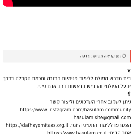
⏱️ זמן קריאה משוער:
1 דקה
❦
בית מדרש הסולם ללימוד פנימיות התורה וחכמת הקבלה בדרך
״בעל הסולם״ והרב״ש בראשות הרב אדם סיני.
❡
ניתן לעקוב אחרי העדכונים וליצור קשר
https://www.instagram.com/hasulam.community
hasulam.site@gmail.com
הצטרפו ללימוד התע״ס היומי: https://dafhayomitaas.org.il
אתר הבית: https://www.hasulam.co.il