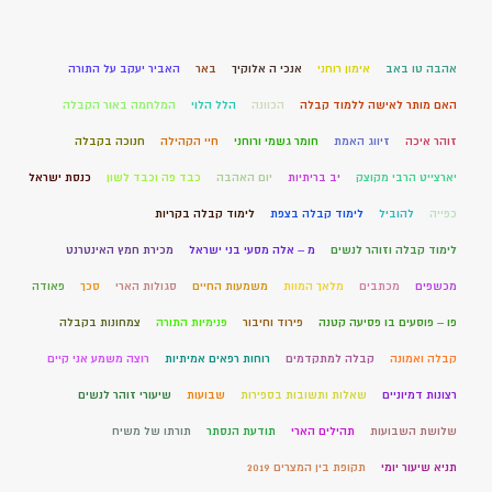
אהבה טו באב
אימון רוחני
אנכי ה אלוקיך
באר
האביר יעקב על התורה
האם מותר לאישה ללמוד קבלה
הכוונה
הלל הלוי
המלחמה באור הקבלה
זוהר איכה
זיווג האמת
חומר גשמי ורוחני
חיי הקהילה
חנוכה בקבלה
יארצייט הרבי מקוצק
יב בריתיות
יום האהבה
כבד פה וכבד לשון
כנסת ישראל
כפייה
להוביל
לימוד קבלה בצפת
לימוד קבלה בקריות
לימוד קבלה וזוהר לנשים
מ – אלה מסעי בני ישראל
מכירת חמץ האינטרנט
מכשפים
מכתבים
מלאך המוות
משמעות החיים
סגולות הארי
סכך
פאודה
פו – פוסעים בו פסיעה קטנה
פירוד וחיבור
פנימיות התורה
צמחונות בקבלה
קבלה ואמונה
קבלה למתקדמים
רוחות רפאים אמיתיות
רוצה משמע אני קיים
רצונות דמיוניים
שאלות ותשובות בספירות
שבועות
שיעורי זוהר לנשים
שלושת השבועות
תהילים הארי
תודעת הנסתר
תורתו של משיח
תניא שיעור יומי
תקופת בין המצרים 2019