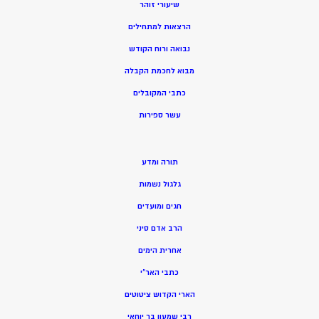
שיעורי זוהר
הרצאות למתחילים
נבואה ורוח הקודש
מ
בוא לחכמת הקבלה
כתבי המקובלים
ע
שר ספירות
תורה ומדע
גלגול נשמות
חגים ומועדים
הרב אדם סיני
אחרית הימים
כתבי האר”י
הארי הקדוש ציטוטים
רבי שמעון בר יוחאי