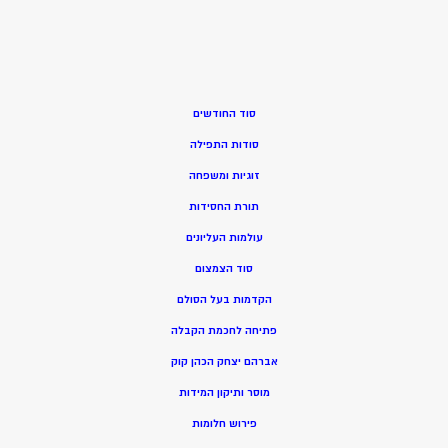
סוד החודשים
סודות התפילה
זוגיות ומשפחה
תורת החסידות
עולמות העליונים
סוד הצמצום
הקדמות בעל הסולם
פתיחה לחכמת הקבלה
אברהם יצחק הכהן קוק
מוסר ותיקון המידות
פירוש חלומות