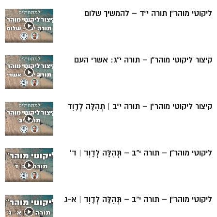
ליקוטי מוהר”ן תורה י”ד – להמשיך שלום
קיצור ליקוטי מוהר”ן – תורה י”ג: אשרי העם
קיצור ליקוטי מוהר”ן – תורה י”ב | תְּהִלָּה לְדָוִד
ליקוטי מוהר”ן – תורה י”ב – תְּהִלָּה לְדָוִד | ד’
ליקוטי מוהר”ן – תורה י”ב – תְּהִלָּה לְדָוִד | א-ג