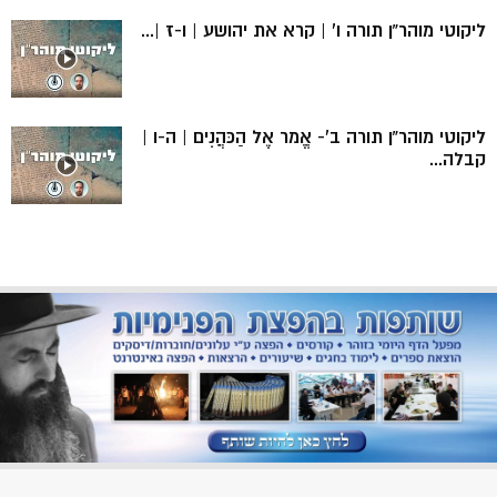
ליקוטי מוהר”ן תורה ו’ | קרא את יהושע | ו-ז |...
ליקוטי מוהר”ן תורה ב’- אֱמר אֶל הַכּהֲנִים | ה-ו |
קבלה...