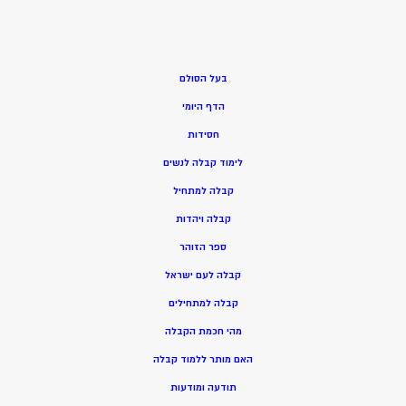
בעל הסולם
הדף היומי
חסידות
ל
ימוד קבלה לנשים
ק
בלה למתחיל
ק
בלה ויהדות
ספר הזוהר
קבלה לעם ישראל
קבלה למתחילים
מהי חכמת הקבלה
האם מותר ללמוד קבלה
תודעה ומודעות