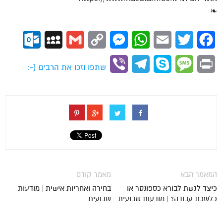
❧
ok.com
MySpace
Gmail
Copy
Messenger
WhatsApp
Email
Twitter
Facebook
Link
Viber
Telegram
Skype
Message
Print
שתפו וזכו את הרבים (-:
המאמר הבא
מאמר קודם
כיצד לגשת לבורא כספונסר או
בחירה ואחריות אישית | מודעות
כלשכת עבודה? | מודעות שבועית
שבועית