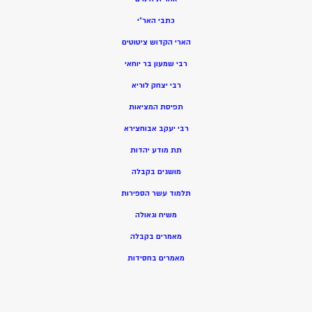
כתבי האר”י
הארי הקדוש ציטוטים
רבי שמעון בר יוחאי
רבי יצחק לוריא
תפיסת המציאות
רבי יעקב אבוחצירא
תת מודע יהדות
מושגים בקבלה
תלמוד עשר הספירות
משיח וגאולה
מאמרים בקבלה
מאמרים בחסידות