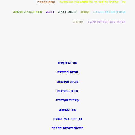
צז – אלקים אל דמי לך אל תחרש ואל תשקט אל
קורס בקבלה
קורסים בחכמת הקבלה
קטנות
קישוטי הכלה
רבקה
תורת הקבלה ומהותה
תלמוד עשר הספירות חלק ז
תשובה
סוד החודשים
סודות התפילה
זוגיות ומשפחה
תורת החסידות
עולמות העליונים
סוד הצמצום
הקדמות בעל הסולם
פתיחה לחכמת הקבלה