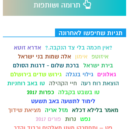
תגיות שחיפשו לאחרונה
?אין חכמה בלי צד הנקבה.?
אדרא זוטא
איזוטפ
אימון
אלה שמות בני ישראל
בירת ישראל
ברכת שלום - דרגות הסולם
גאלונים
גילוי בנגלה
גירוש שדים בירושלם
הוצאת רוח רעה
חיי הקהילה
טו באב רוחניות
טו בשבט בקבלה
כפרות 2017
לימוד לתשעה באב תשעט
מאמר בלילא דכלא
מזל אריה
מציאת שידוך
נפש
נרות
פורים 2017
פט – ותחסרהו מעט מאלקים וכבוד והדר