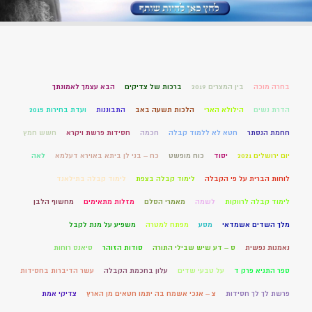
בחרה מוכה
בין המצרים 2019
ברכות של צדיקים
הבא עצמך לאמונתך
הדרת נשים
הילולא הארי
הלכות תשעה באב
התבוננות
ועדת בחירות 2015
חחמת הנסתר
חטא לא ללמוד קבלה
חכמה
חסידות פרשת ויקרא
חשש חמץ
יום ירושלים 2021
יסוד
כוח מופשט
כח – בני לן ביתא באוירא דעלמא
לאה
לוחות הברית על פי הקבלה
לימוד קבלה בצפת
לימוד קבלה בתילאנד
לימוד קבלה לרווקות
לשמה
מאמרי הסלם
מזלות מתאימים
מחשוף הלבן
מלך השדים אשמדאי
מסע
מפתח למטרה
משפיע על מנת לקבל
נאמנות נפשית
ס – דע שיש שבילי התורה
סודות הזוהר
סיאנס רוחות
ספר התניא פרק ד
על טבעי שדים
עלון בחכמת הקבלה
עשר הדיברות בחסידות
פרשת לך לך חסידות
צ – אנכי אשמח בה יתמו חטאים מן הארץ
צדיקי אמת