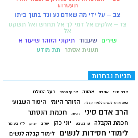
תעטרהו
צב – על ידי מה שאדם נע ונד בתוך ביתו
צז – אלקים אל דמי לך אל תחרש ואל תשקט
אל
שירים
שעבוד
תיקוני הזוהר שיעור א
תענית אסתר
תת מודע
תגיות נבחרות
בעל הסולם
אמונה
אדם סיני
אהבה
אפיקי חכמה
הזוהר היומי
היסוד השבועי
האם מותר לנשים ללמוד קבלה
הרב אדם סיני
חכמת הנסתר
זוגיות
חכמת הקבלה
יוני כהן
יעקב
ל"ג בעומר
טו בשבט
יצחק
לימודי חסידות לנשים
לימוד קבלה לנשים