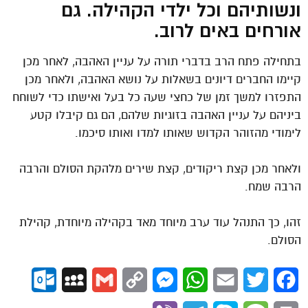
ונשותיהם וכל ילדי הקהילה. גם
אורחים באים לרוב.
בתחילה פתח הרב בדברי תורה על עניין האהבה, לאחר מכן
קיימו החברים דיונים בשאלות על נושא האהבה, ולאחר מכן
התפזרו למשך זמן של כחצי שעה כל בעל ואישתו כדי לשוחח
ביניהם על עניין האהבה בזוגיות שלהם, הם גם קיבלו קטע
לימודי מהזוהר הקדוש שאותו למדו ואותו סיכמו.
ולאחר מכן קצת ריקודים, קצת שירים מלהקת הסולם והרבה
הרבה שמח.
זהו, כך התנהל עוד ערב מיוחד מאד בקהילה מיוחדת, קהילת
הסולם.
ok.com
MySpace
Gmail
Copy
Messenger
WhatsApp
Email
Twitter
Facebook
Link