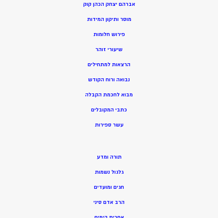
אברהם יצחק הכהן קוק
מוסר ותיקון המידות
פירוש חלומות
שיעורי זוהר
הרצאות למתחילים
נבואה ורוח הקודש
מ
בוא לחכמת הקבלה
כתבי המקובלים
ע
שר ספירות
תורה ומדע
גלגול נשמות
חגים ומועדים
הרב אדם סיני
אחרית הימים