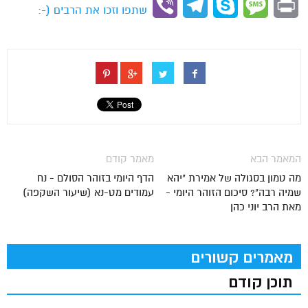
Viber
Telegram
Skype
Message
Print
שתפו וזכו את הרבים (-:
המאמר הבא
מאמר קודם
מה טמון בסגולה של אמירת "יהא
הדף היומי בזוהר הסולם - נח
שמיה רבה"? סיכום הזוהר היומי -
עמודים מט-נא (שיעור השקפה)
מאת הרב יוני כהן
מאמרים קשורים
תוכן קודם