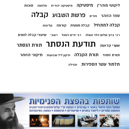
מיסטיקה
ליקוטי מוהר"ן
סוכות
מיסטיקה יהודית
מלחמה
קבלה
פרשת השבוע
ספר הזוהר
פורים
קבלה למתחיל
קורונה
קבלה מעשית
קליפות
שיעורי קבלה לנשים
רבי ברוך שלום הלוי אשלג
רבי חיים ויטאל
רשבי
תודעת הנסתר
תורת הנסתר
שערי קדושה
תורת הקבלה
תיקוני הזוהר
תורת הסוד
תיקון ליל שבועות
תלמוד עשר הספירות
תפילה