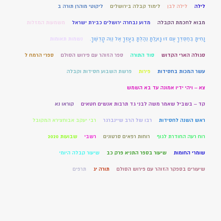
לילה
לילה לבן
לימוד קבלה בירושלים
ליקוטי מוהרן תורה ב
מבוא לחכמת הקבלה
מדוע נבחרה ירושלים כבירת ישראל
משמעות המזלות
נָחִיתָ בְחַסְדְּךָ עַם זוּ גָּאָלְתָּ נֵהַלְתָּ בְעָזְּךָ אֶל נְוֵה קָדְשֶׁךָ.
נשמות תאומות
סגולה הארי הקדוש
סוד התורה
ספר הזוהר עם פירוש הסולם
ספרי הרמח ל
עשר המכות בחסידות
פירות
פרשת השבוע חסידות וקבלה
צא – ויהי ידיו אמונה עד בא השמש
קד – בשביל שאמר משה לבני גד תרבות אנשים חטאים
קוראו נא
ראש השנה לחסידות
רבו של הרב שיינברגר
רבי יעקב אבוחצירא המקובל
רוח רעה החודרת לגוף
רוחות רפאים סרטונים
רשבי
שבועות 2020
שומרי החומות
שיעור בספר התניא פרק כב
שיעור קבלה היומי
שיעורים בספקר הזוהר עם פירוש הסולם
תורה יג
תרפים