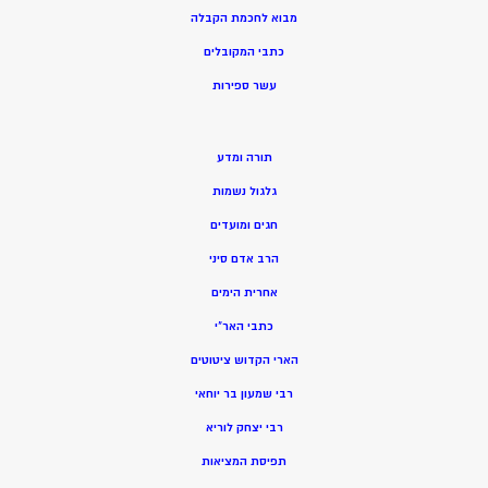
מ
בוא לחכמת הקבלה
כתבי המקובלים
ע
שר ספירות
תורה ומדע
גלגול נשמות
חגים ומועדים
הרב אדם סיני
אחרית הימים
כתבי האר”י
הארי הקדוש ציטוטים
רבי שמעון בר יוחאי
רבי יצחק לוריא
תפיסת המציאות