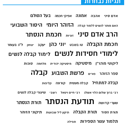
תגיות נבחרות
בעל הסולם
אמונה
אדם סיני
אהבה
אפיקי חכמה
הזוהר היומי
היסוד השבועי
האם מותר לנשים ללמוד קבלה
הרב אדם סיני
חכמת הנסתר
זוגיות
חכמת הקבלה
יוני כהן
יעקב
ל"ג בעומר
טו בשבט
יצחק
לימודי חסידות לנשים
לימוד קבלה לנשים
מיסטיקה
ליקוטי מוהר"ן
סוכות
מיסטיקה יהודית
מלחמה
קבלה
פרשת השבוע
ספר הזוהר
פורים
קבלה למתחיל
קורונה
קבלה מעשית
קליפות
שיעורי קבלה לנשים
רבי ברוך שלום הלוי אשלג
רבי חיים ויטאל
רשבי
תודעת הנסתר
תורת הנסתר
שערי קדושה
תורת הקבלה
תיקוני הזוהר
תורת הסוד
תיקון ליל שבועות
תלמוד עשר הספירות
תפילה