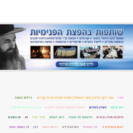
אדר
אָנֹכִי יְהוָה אֱלֹהֶיךָ אֲשֶׁר הוֹצֵאתִיךָ מֵאֶרֶץ מִצְרַיִם מִבֵּית עֲבָדִים.
גדלות השגה
גמר תיקון
העידן החדש
הפתח לחכמת הקבלה חלק א
הר הבית שעות פתיחה
הרמבם מורה נבוכים
הרצאות על חנוכה
זיווג האמת
חללי צהל
חן
טו בשבט
יובש בעבודת ה
ימין ושמאל
כוח הכבידה
כניסת הצום
לבן
לג בעומר 2019