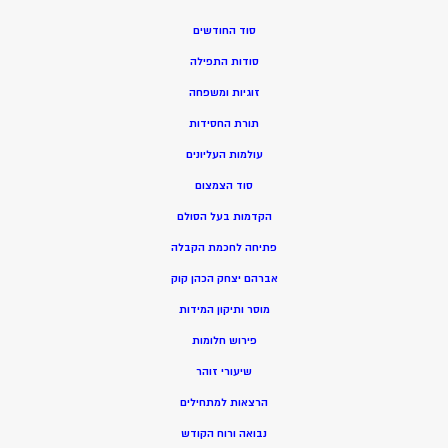
סוד החודשים
סודות התפילה
זוגיות ומשפחה
תורת החסידות
עולמות העליונים
סוד הצמצום
הקדמות בעל הסולם
פתיחה לחכמת הקבלה
אברהם יצחק הכהן קוק
מוסר ותיקון המידות
פירוש חלומות
שיעורי זוהר
הרצאות למתחילים
נבואה ורוח הקודש