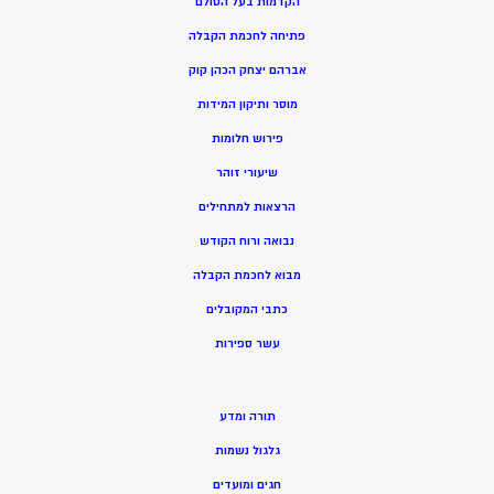
הקדמות בעל הסולם
פתיחה לחכמת הקבלה
אברהם יצחק הכהן קוק
מוסר ותיקון המידות
פירוש חלומות
שיעורי זוהר
הרצאות למתחילים
נבואה ורוח הקודש
מ
בוא לחכמת הקבלה
כתבי המקובלים
ע
שר ספירות
תורה ומדע
גלגול נשמות
חגים ומועדים