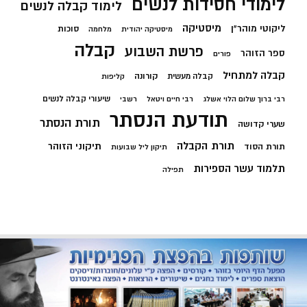
לימודי חסידות לנשים
לימוד קבלה לנשים
מיסטיקה
ליקוטי מוהר"ן
סוכות
מיסטיקה יהודית
מלחמה
קבלה
פרשת השבוע
ספר הזוהר
פורים
קבלה למתחיל
קורונה
קבלה מעשית
קליפות
שיעורי קבלה לנשים
רבי ברוך שלום הלוי אשלג
רבי חיים ויטאל
רשבי
תודעת הנסתר
תורת הנסתר
שערי קדושה
תורת הקבלה
תיקוני הזוהר
תורת הסוד
תיקון ליל שבועות
תלמוד עשר הספירות
תפילה