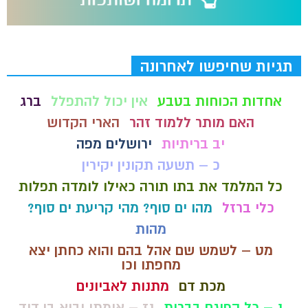
תגיות שחיפשו לאחרונה
אחדות הכוחות בטבע
אין יכול להתפלל
ברג
האם מותר ללמוד זהר
הארי הקדוש
יב בריתיות
ירושלים מפה
כ – תשעה תקונין יקירין
כל המלמד את בתו תורה כאילו לומדה תפלות
כלי ברזל
מהו ים סוף? מהי קריעת ים סוף?
מהות
מט – לשמש שם אהל בהם והוא כחתן יצא
מחפתו וכו
מכת דם
מתנות לאביונים
נ – כל הפוגם בברית
נז – אימתי יבוא בן דוד