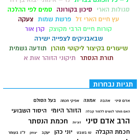
סגולות הארי
סיכון בקורונה
סמים לפי ההלכה
עץ חיים הארי זל
פרשת שמות
צעקה
קורות חיים הרבי מקוצק
קרן אור
שבאבניקים לצפייה ישירה
שיעורים בקיצור ליקוטי מוהרן
תודעה גשמית
תורת הנסתר
תיקוני הזוהר אות א
תגיות נבחרות
בעל הסולם
אמונה
אדם סיני
אהבה
אפיקי חכמה
הזוהר היומי
היסוד השבועי
האם מותר לנשים ללמוד קבלה
הרב אדם סיני
חכמת הנסתר
זוגיות
חכמת הקבלה
יוני כהן
יעקב
ל"ג בעומר
טו בשבט
יצחק