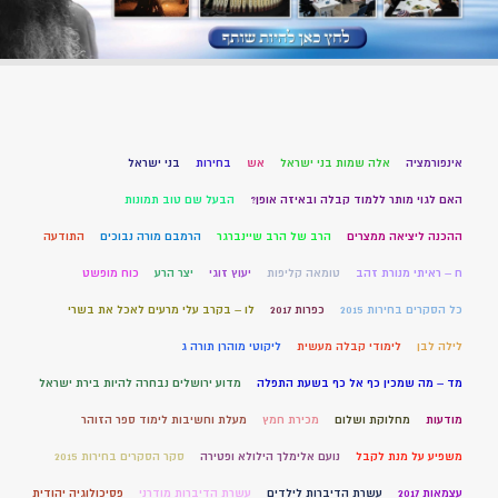
אינפורמציה
אלה שמות בני ישראל
אש
בחירות
בני ישראל
האם לגוי מותר ללמוד קבלה ובאיזה אופן?
הבעל שם טוב תמונות
ההכנה ליציאה ממצרים
הרב של הרב שיינברגר
הרמבם מורה נבוכים
התודעה
ח – ראיתי מנורת זהב
טומאה קליפות
יעוץ זוגי
יצר הרע
כוח מופשט
כל הסקרים בחירות 2015
כפרות 2017
לו – בקרב עלי מרעים לאכל את בשרי
לילה לבן
לימודי קבלה מעשית
ליקוטי מוהרן תורה ג
מד – מה שמכין כף אל כף בשעת התפלה
מדוע ירושלים נבחרה להיות בירת ישראל
מודעות
מחלוקת ושלום
מכירת חמץ
מעלת וחשיבות לימוד ספר הזוהר
משפיע על מנת לקבל
נועם אלימלך הילולא ופטירה
סקר הסקרים בחירות 2015
עצמאות 2017
עשרת הדיברות לילדים
עשרת הדיברות מודרני
פסיכולוגיה יהודית