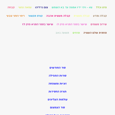
פרט וכלל
צא – ויהי ידיו אמונה עד בא השמש
צום גדליהו
צמאה נפשי
קבחה
קבלה ומדע
קבלה מעשית
קבלה מעשית אהבה
קורס תקשור
ריפוי רוחני טבעי
שידוך משמים
שיעור בספר התניא פרק לו
שיעור בספר התניא פרק לז
תחתית עולם העשיה
תרפים
תשעה באב
סוד החודשים
סודות התפילה
זוגיות ומשפחה
תורת החסידות
עולמות העליונים
סוד הצמצום