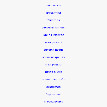
הרב אדם סיני
אחרית הימים
כתבי האר”י
הארי הקדוש ציטוטים
רבי שמעון בר יוחאי
רבי יצחק לוריא
תפיסת המציאות
רבי יעקב אבוחצירא
תת מודע יהדות
מושגים בקבלה
תלמוד עשר הספירות
משיח וגאולה
מאמרים בקבלה
מאמרים בחסידות