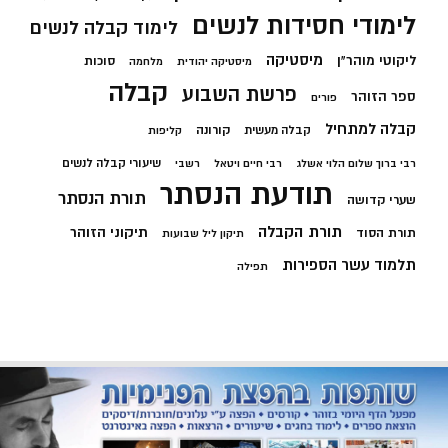
לימודי חסידות לנשים
לימוד קבלה לנשים
מיסטיקה
ליקוטי מוהר"ן
סוכות
מיסטיקה יהודית
מלחמה
קבלה
פרשת השבוע
ספר הזוהר
פורים
קבלה למתחיל
קורונה
קבלה מעשית
קליפות
שיעורי קבלה לנשים
רבי ברוך שלום הלוי אשלג
רבי חיים ויטאל
רשבי
תודעת הנסתר
תורת הנסתר
שערי קדושה
תורת הקבלה
תיקוני הזוהר
תורת הסוד
תיקון ליל שבועות
תלמוד עשר הספירות
תפילה