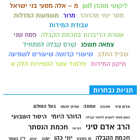
ליקוטי מוהרן pdf
מ – אלה מסעי בני ישראל
מסר יומי מהזוהר
מרור
משמעות המזלות
עבודת המידות
עשרת הדיברות בחכמת הקבלה
פסח שני
צמאה תשפג
קורס קבלה למתחיל
שביל החלב
שיעורי קדושה שיעורים לשמיעה
תיקון המידות
תלמוד עשר הספירות חלק א
תגיות נבחרות
בעל הסולם
אמונה
אדם סיני
אהבה
אפיקי חכמה
הזוהר היומי
היסוד השבועי
האם מותר לנשים ללמוד קבלה
הרב אדם סיני
חכמת הנסתר
זוגיות
חכמת הקבלה
יוני כהן
יעקב
ל"ג בעומר
טו בשבט
יצחק