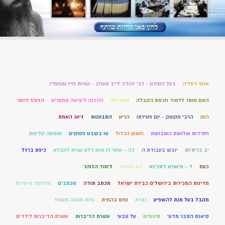
אחפ דעליה
בעל הסולם - רבי יהודה לייב אשלג - קורות חייו ומפעליו
האם מותר ללמוד חכמת הקבלה
הארי זל
ההכנה ליציאה ממצרים
הזוהר היומי
המן
הרבי מקוצק - יום פטירתו
הריון
התבוננות
זיווג האמת
חסידות שלושת השבועות
חשוון הגדול
טו בשבט פסוקים
טומאה קליפות
יב בריתיות
יובש בעבודת ה
כה – אחוי לן מנא דלא שויא לחבלא
כיפת ברזל
כעס
ל – מישרא דסכינא
לא לשמה
לימוד הזוהר
מדינות המכירות בירושלים כבירת ישראל
מכתב תודה
מכתבים
מלחמה גרעינית
מקבל בעל מנת להשפיע
נברא
נפש בהמית
נרות חנוכה תשפד
סיאנס הסבר מדעי
סיגופים
על טבעי
עשרת הדיברות
עשרת הדיברות לילדים