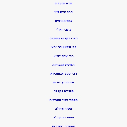
חגים ומועדים
הרב אדם סיני
אחרית הימים
כתבי האר”י
הארי הקדוש ציטוטים
רבי שמעון בר יוחאי
רבי יצחק לוריא
תפיסת המציאות
רבי יעקב אבוחצירא
תת מודע יהדות
מושגים בקבלה
תלמוד עשר הספירות
משיח וגאולה
מאמרים בקבלה
מאמרים בחסידות