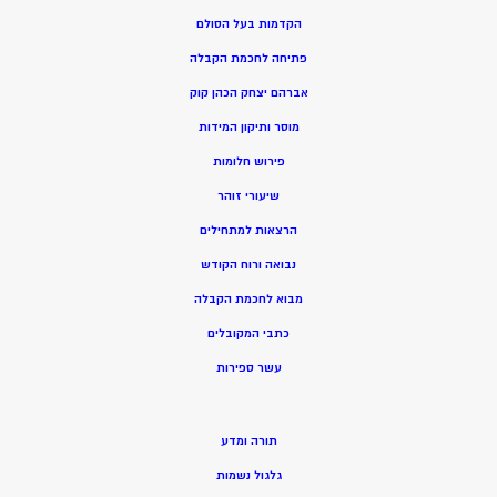
הקדמות בעל הסולם
פתיחה לחכמת הקבלה
אברהם יצחק הכהן קוק
מוסר ותיקון המידות
פירוש חלומות
שיעורי זוהר
הרצאות למתחילים
נבואה ורוח הקודש
מ
בוא לחכמת הקבלה
כתבי המקובלים
ע
שר ספירות
תורה ומדע
גלגול נשמות