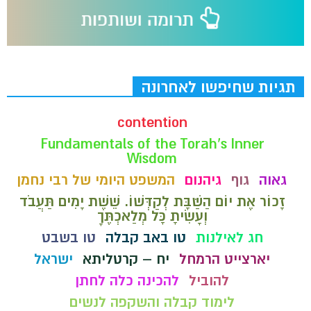
תגיות שחיפשו לאחרונה
contention
Fundamentals of the Torah’s Inner
Wisdom
גאוה
גוף
גיהנום
המשפט היומי של רבי נחמן
זָכוֹר אֶת יוֹם הַשַּׁבָּת לְקַדְּשׁוֹ. שֵׁשֶׁת יָמִים תַּעֲבֹד
וְעָשִׂיתָ כָּל מְלַאכְתֶּךָ
חג לאילנות
טו באב קבלה
טו בשבט
יארצייט הרמחל
יח – קרטליתא
ישראל
להוביל
להכינה כלה לחתן
לימוד קבלה והשקפה לנשים