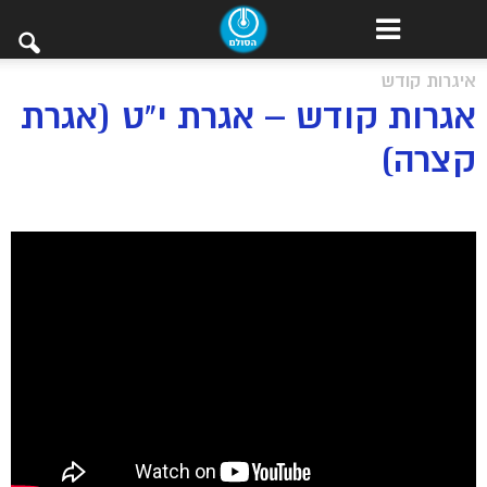
איגרות קודש
אגרות קודש – אגרת י”ט (אגרת
קצרה)