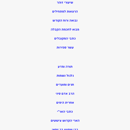
שיעורי זוהר
הרצאות למתחילים
נבואה ורוח הקודש
מ
בוא לחכמת הקבלה
כתבי המקובלים
ע
שר ספירות
תורה ומדע
גלגול נשמות
חגים ומועדים
הרב אדם סיני
אחרית הימים
כתבי האר”י
הארי הקדוש ציטוטים
רבי שמעון בר יוחאי