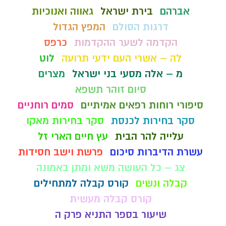
אברהם
בירת ישראל
גאווה ואנוכיות
דרגות הסולם
המפץ הגדול
הקדמה לשער ההקדמות
כרפס
לה – אשרי העם ידעי תרועה
לוט
מ – אלה מסעי בני ישראל
מצרים
סיום זוהר תשפא
סיפורי רוחות רפאים אמיתיים
סמים רוחניים
סקר בחירות לכנסת
סקר בחירות מאקו
עלייה להר הבית
עץ חיים הארי זל
עשרת הדיברות סיכום
פרשת וישב חסידות
צג – כל העושה משא ומתן באמונה
קבלה ונשים
קורס קבלה למתחילים
קורס קבלה מעשית
שיעור בספר התניא פרק ה