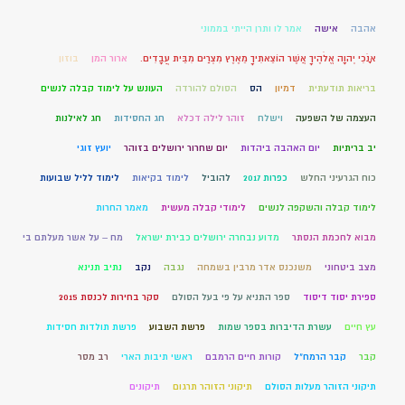
אהבה
אישה
אמר לו ותרן הייתי בממוני
אָנֹכִי יְהוָה אֱלֹהֶיךָ אֲשֶׁר הוֹצֵאתִיךָ מֵאֶרֶץ מִצְרַיִם מִבֵּית עֲבָדִים.
ארור המן
בוזון
בריאות תודעתית
דמיון
הס
הסולם להורדה
העונש על לימוד קבלה לנשים
העצמה של השפעה
וישלח
זוהר לילה דכלא
חג החסידות
חג לאילנות
יב בריתיות
יום האהבה ביהדות
יום שחרור ירושלים בזוהר
יועץ זוגי
כוח הגרעיני החלש
כפרות 2017
להוביל
לימוד בקיאות
לימוד לליל שבועות
לימוד קבלה והשקפה לנשים
לימודי קבלה מעשית
מאמר החרות
מבוא לחכמת הנסתר
מדוע נבחרה ירושלים כבירת ישראל
מח – על אשר מעלתם בי
מצב ביטחוני
משנכנס אדר מרבין בשמחה
נגבה
נקב
נתיב תנינא
ספירת יסוד דיסוד
ספר התניא על פי בעל הסולם
סקר בחירות לכנסת 2015
עץ חיים
עשרת הדיברות בספר שמות
פרשת השבוע
פרשת תולדות חסידות
קבר
קבר הרמח"ל
קורות חיים הרמבם
ראשי תיבות הארי
רב מסר
תיקוני הזוהר מעלות הסולם
תיקוני הזוהר תרגום
תיקונים