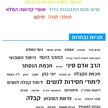
שיעור בספר התניא פרק מח
שיש בהם התבוננות גדול
שערי קדושה המלא
תומכי תורה
תיקון
תגיות נבחרות
בעל הסולם
אמונה
אדם סיני
אהבה
אפיקי חכמה
הזוהר היומי
היסוד השבועי
האם מותר לנשים ללמוד קבלה
הרב אדם סיני
חכמת הנסתר
זוגיות
חכמת הקבלה
יוני כהן
יעקב
ל"ג בעומר
טו בשבט
יצחק
לימודי חסידות לנשים
לימוד קבלה לנשים
מיסטיקה
ליקוטי מוהר"ן
סוכות
מיסטיקה יהודית
מלחמה
קבלה
פרשת השבוע
ספר הזוהר
פורים
קבלה למתחיל
קורונה
קבלה מעשית
קליפות