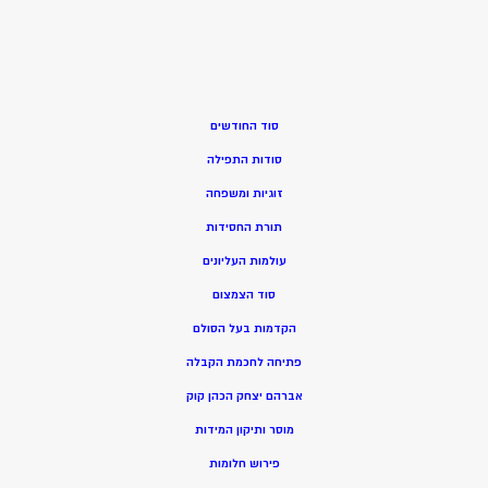
סוד החודשים
סודות התפילה
זוגיות ומשפחה
תורת החסידות
עולמות העליונים
סוד הצמצום
הקדמות בעל הסולם
פתיחה לחכמת הקבלה
אברהם יצחק הכהן קוק
מוסר ותיקון המידות
פירוש חלומות