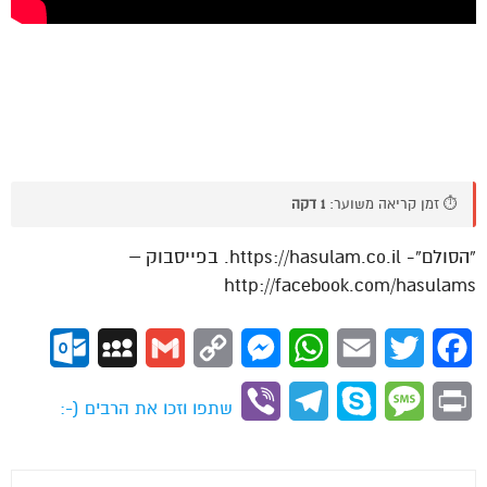
⏱️ זמן קריאה משוער:
1 דקה
“הסולם”- https://hasulam.co.il. בפייסבוק –
http://facebook.com/hasulams
ok.com
MySpace
Gmail
Copy
Messenger
WhatsApp
Email
Twitter
Facebook
Link
Viber
Telegram
Skype
Message
Print
שתפו וזכו את הרבים (-: