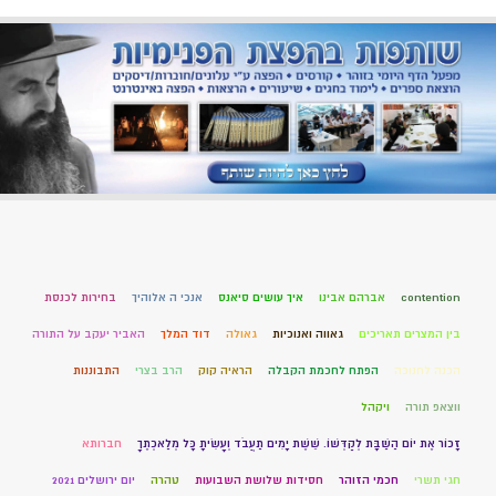
contention
אברהם אבינו
איך עושים סיאנס
אנכי ה אלוהיך
בחירות לכנסת
בין המצרים תאריכים
גאווה ואנוכיות
גאולה
דוד המלך
האביר יעקב על התורה
הכנה לחנוכה
הפתח לחכמת הקבלה
הראיה קוק
הרב בצרי
התבוננות
ווצאפ תורה
ויקהל
זָכוֹר אֶת יוֹם הַשַּׁבָּת לְקַדְּשׁוֹ. שֵׁשֶׁת יָמִים תַּעֲבֹד וְעָשִׂיתָ כָּל מְלַאכְתֶּךָ
חברותא
חגי תשרי
חכמי הזוהר
חסידות שלושת השבועות
טהרה
יום ירושלים 2021