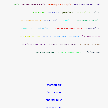
לימוד ליל שבועות בזום
ליקוטי מוהר ן סגולות
ללכת לאישה מנאפת
לשמה
מגילה
מגילת הסתר
מזל סרטן
מיהו יהודי
מכירת חמץ
מלחמת גוג ומגוג בפתח
מלכודת
מלכת השדים
מרחבים משותפים
סגולות הזוהר
סיפורי רוחות רפאים אמיתיים
עלייה להר הבית
עמלק
עץ חיים הארי זל
עשרת הדיברות בתורה
פי חכם
קורסים בתקשורים
שבאבניקים עונה 2
שיעור בספר התניא פרק ג
שיעורי חסידות לנשים
שער הגלגולים
תיקוני הזוהר שיעור א
תשעה באב תשסט
סוד החודשים
סודות התפילה
זוגיות ומשפחה
תורת החסידות