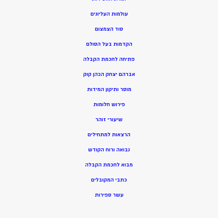
עולמות העליונים
סוד הצמצום
הקדמות בעל הסולם
פתיחה לחכמת הקבלה
אברהם יצחק הכהן קוק
מוסר ותיקון המידות
פירוש חלומות
שיעורי זוהר
הרצאות למתחילים
נבואה ורוח הקודש
מ
בוא לחכמת הקבלה
כתבי המקובלים
ע
שר ספירות