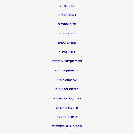
תורה ומדע
גלגול נשמות
חגים ומועדים
הרב אדם סיני
אחרית הימים
כתבי האר”י
הארי הקדוש ציטוטים
רבי שמעון בר יוחאי
רבי יצחק לוריא
תפיסת המציאות
רבי יעקב אבוחצירא
תת מודע יהדות
מושגים בקבלה
תלמוד עשר הספירות