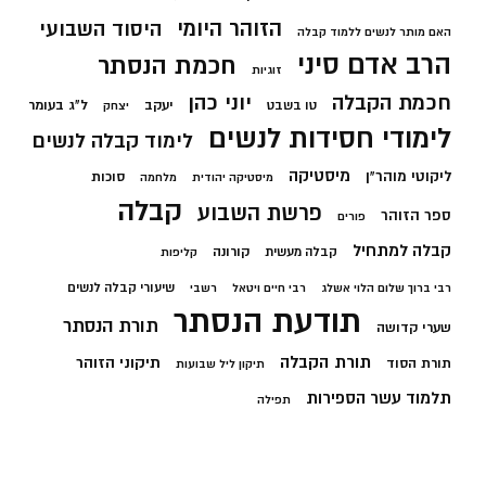
הזוהר היומי
היסוד השבועי
האם מותר לנשים ללמוד קבלה
הרב אדם סיני
חכמת הנסתר
זוגיות
חכמת הקבלה
יוני כהן
יעקב
ל"ג בעומר
טו בשבט
יצחק
לימודי חסידות לנשים
לימוד קבלה לנשים
מיסטיקה
ליקוטי מוהר"ן
סוכות
מיסטיקה יהודית
מלחמה
קבלה
פרשת השבוע
ספר הזוהר
פורים
קבלה למתחיל
קורונה
קבלה מעשית
קליפות
שיעורי קבלה לנשים
רבי ברוך שלום הלוי אשלג
רבי חיים ויטאל
רשבי
תודעת הנסתר
תורת הנסתר
שערי קדושה
תורת הקבלה
תיקוני הזוהר
תורת הסוד
תיקון ליל שבועות
תלמוד עשר הספירות
תפילה