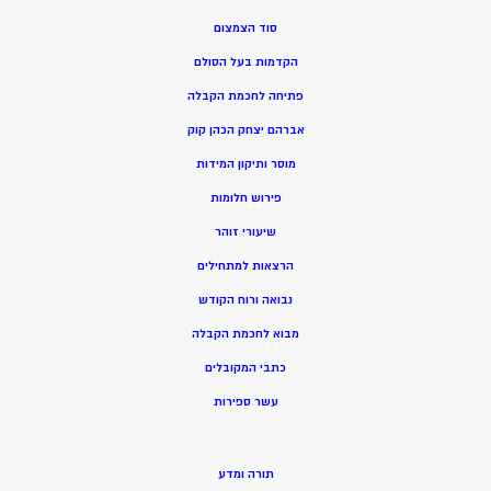
סוד הצמצום
הקדמות בעל הסולם
פתיחה לחכמת הקבלה
אברהם יצחק הכהן קוק
מוסר ותיקון המידות
פירוש חלומות
שיעורי זוהר
הרצאות למתחילים
נבואה ורוח הקודש
מ
בוא לחכמת הקבלה
כתבי המקובלים
ע
שר ספירות
תורה ומדע