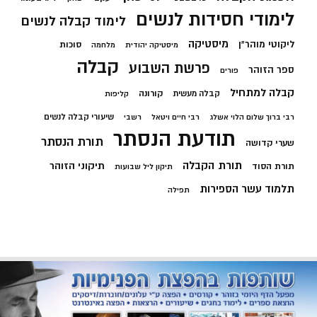
לימודי חסידות לנשים
לימוד קבלה לנשים
מיסטיקה
ליקוטי מוהר"ן
סוכות
מיסטיקה יהודית
מלחמה
קבלה
פרשת השבוע
ספר הזוהר
פורים
קבלה למתחיל
קורונה
קבלה מעשית
קליפות
שיעורי קבלה לנשים
רבי ברוך שלום הלוי אשלג
רבי חיים ויטאל
רשבי
תודעת הנסתר
תורת הנסתר
שערי קדושה
תורת הקבלה
תיקוני הזוהר
תורת הסוד
תיקון ליל שבועות
תלמוד עשר הספירות
תפילה