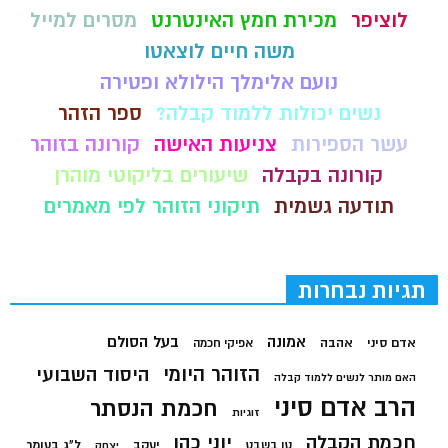
לוציפר
מכירת חמץ האינטרנט
מסרים למייל
משה חיים לוצאטו
נועם אלימלך הילולא ופטירה
נשים יכולות ללמוד קבלה?
ספר הזהר
עשר הספירות
צניעות האישה
קורונה בזוהר
קורונה בקבלה
שיעורים בליקוטי מוהרן
תודעה גשמית
תיקוני הזוהר לפי מאמרים
תגיות נבחרות
בעל הסולם
אמונה
אדם סיני
אהבה
אפיקי חכמה
הזוהר היומי
היסוד השבועי
האם מותר לנשים ללמוד קבלה
הרב אדם סיני
חכמת הנסתר
זוגיות
חכמת הקבלה
יוני כהן
יעקב
ל"ג בעומר
טו בשבט
יצחק