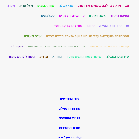
מב – וירא בצר להם בשמעו את רנתם
מהי קבלה
מורה נבוכים
מזל אריה
מנורה
מציאת האחד
משה ואהרון
נו – וביום הבכורים
ניקלאונים
סג – סוד כונת המילה
סוכות
סוף זמן אכילת חמץ
ספר הזהר-מועדים-בעניני חג השבועות-מאמר בלילה דכלה
עולם העשיה
עשרת הדיברות בספר שמות
צה – כשפרנסי הדור ומנהיגי הדור נתגאים
צעקת לב
שידוכים בקבלה
שיעור בספר התניא פרק ו
תורה א
תזריע
תיקון לילה שבועות
סוד החודשים
סודות התפילה
זוגיות ומשפחה
תורת החסידות
עולמות העליונים