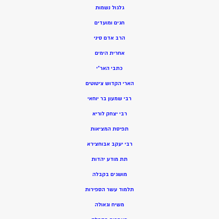
גלגול נשמות
חגים ומועדים
הרב אדם סיני
אחרית הימים
כתבי האר”י
הארי הקדוש ציטוטים
רבי שמעון בר יוחאי
רבי יצחק לוריא
תפיסת המציאות
רבי יעקב אבוחצירא
תת מודע יהדות
מושגים בקבלה
תלמוד עשר הספירות
משיח וגאולה