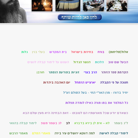
אלול(סליחות)
בורח
בחירות בישראל
בית המקדש
בעלי בנין
גלות
הבעל שם טוב
הלכות
הנשר הגדול
העונש על לימוד קבלה לנשים
הקדמת ספר הזוהר
הרב בצרי
זוגיות בתודעת הנסתר
חורבן
חנוכה על פי הקבלה
יארצייט הרמחל
יום האהבה ביהדות
יחיד בדורו - מרן האר"י החי - בעל הסולם זצ"ל
כל המלמד את בתו תורה כאילו לומדה תפלות
כשאדם יודע שכל מאורעותיו הם לטובתו - זאת הבחינה היא מעין עולם הבא
ל"ג בעומר
לא – אית לן בירא בדברא
לב
לג בעומר תשפ
לימוד קבלה בהוואי
לימודי קבלה לאישה
למה דווקא ירושלים עיר בירה
מאמרי הסלם
מאמרי הרבש