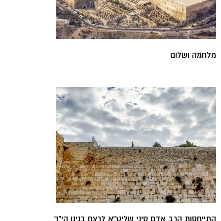
מלחמה ושלום
התייחסות הרב אדם סיני שליט”א לרצח בנינו הי”ד