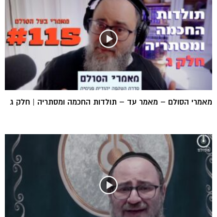
מאמרי הסולם – מאמר עד – תולדות החכמה ומסתריה | חלק ג