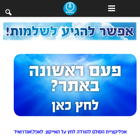
אפליקציית הסולם להורדה לחץ על האייקון: לאפל\אנדרואיד