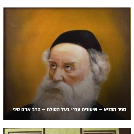
ספר התניא – שיעורים עפ"י בעל הסולם – הרב אדם סיני